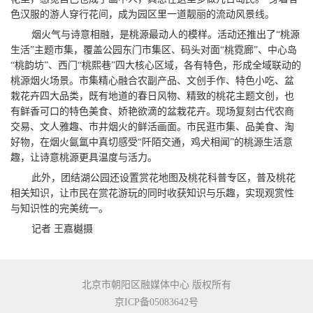
色汉服的游人穿行花间，成为园区里一道靓丽的流动风景线。
烟火气与诗意相融，是桃源最动人的模样。活动还推出了“桃源
生活”主题市集，覆盖公园东门市集区、码头对面“桃霓廊”、中心岛
“桃韵坊”、西门“桃熙巷”四大核心区域，各有特色，形成全域联动的
桃源烟火场景。市集精心融合农副产品、文创手作、特色小吃、盆
栽花卉四大品类，既有地道的春日风物、精致的桃花主题文创，也
有鲜香可口的特色美食、娇艳欲滴的盆栽花卉。现场复刻古代农商
交易、文人雅趣、市井烟火的鲜活画面。市民逛市集、品美食、淘
好物，在烟火氤氲中真切感受“阡陌交通，鸡犬相闻”的桃源生活意
趣，让诗意桃源更具温度与活力。
此外，团结湖公园还设置赏花地图及桃花科普专区，普及桃花
相关知识，让市民在赏花游玩的同时收获知识与乐趣，实现观赏性
与知识性的完美统一。
记者 王嘉樾摄
北京市朝阳区融媒体中心 版权所有
京ICP备05083642号