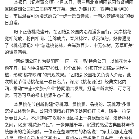
本报讯（记者董文辉）4月10日，第三届北京朝阳花园节暨朝阳
区团结湖公园第二届桃花节开幕。活动为期11天，将持续至4月20
日，市民游客可沉浸式感受“一步一景皆诗意，一朝入梦醉桃源”的春
日浪漫。
眼下正值桃花盛开，在团结湖公园内沿湖漫步而行，夹岸桃花
竞相绽放，粉白相间、连绵成片，春风拂过，落英缤纷，好像遇见
了《桃花源记》中“忽逢桃花林，夹岸数百步，中无杂树，芳草鲜美”
的诗意画卷。
“团结湖公园作为朝阳区‘一园一花一品’特色公园，以桃花为主
题花卉，园内种植桃花749株，19个品种，分布在环团结湖两岸种
植，形成‘桃花映湖’的景观效果。”团结湖公园相关负责人介绍，此
次桃花节借助桃花这一春日名片，深挖《桃花源记》经典文化内
涵，推动“生态+文旅+产业”协同融合发展，打造全龄友好、可寻可
赏、可游可品的都市桃源生态样板。
本届桃花节创新构建“寻桃源、赏桃景、品桃韵、玩桃源”多维
沉浸式体验体系。公园沿湖精心打造多处网红打卡点，随手一拍便
是春日大片。不少游客在汉服体验区换上一身飘逸汉服，漫步桃林
之间，化身“桃花源岛民”，一步穿越千年，沉浸式感受古典园林与传
统服饰的绝美交融。一位正在整理衣袖的游客说：“穿上汉服走在桃
花里，感觉自己也成了画中人，真想在这里多做几日岛民。”身着各