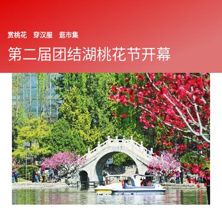
赏桃花 穿汉服 逛市集
朝阳报
往期
第二届团结湖桃花节开幕
2026年04月13日
显
示
与
上一篇
下一篇
隐
藏
侧
边
栏