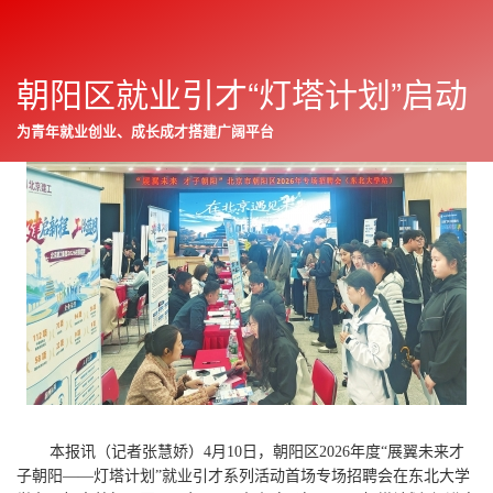
朝阳区就业引才“灯塔计划”启动
朝阳报
往期
2026年04月13日
显
示
为青年就业创业、成长成才搭建广阔平台
与
下一篇
隐
藏
侧
边
栏
本报讯（记者张慧娇）4月10日，朝阳区2026年度“展翼未来才
子朝阳——灯塔计划”就业引才系列活动首场专场招聘会在东北大学