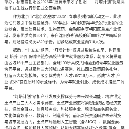
举办，标志着朝阳区2026年“展翼未来才子朝阳——灯塔计划”促进高
校毕业生就业行动正式全面启动。
作为北京市“北京欢迎你”2026年春季系列招聘活动之一，此次
活动共吸引中信建投证券、360集团、华润双鹤等40余家行业领军企
业参会，覆盖信息技术、生物医药、金融服务等朝阳区重点产业领
域，发布优质岗位801个。来自沈阳多所高校的近800名学生踊跃参
与，现场投递简历4320余份，初步达成就业意向310人次。
据悉，“十五五”期间，“灯塔计划”将通过系统性布局，构建发
现-培养-评价-保障全链条高校毕业生就业服务体系，朝阳区将搭建
由区域16个产业主管部门、全球100所高校共同组建的青年就业服务
协同平台，通过聚焦三大领域12条赛道、推出四类政策服务礼包、
打造五大功能板块，吸引优秀青年人才超过10万人，形成“人才-产
业-资本”良性闭环的示范标杆，为青年就业创业、成长成才搭建广阔
平台。
“灯塔计划”紧扣产业发展支撑优势与未来增长动能，精准锚定
重点产业三大人才需求赛道：重点产业赛道将紧密围绕区域经济支
柱，涵盖金融业、信息服务业、科技服务业、租赁和商务服务业，
文化体育娱乐业、教育业、制造业等；前沿新兴赛道瞄准未来科技
与城市发展方向，重点布局通用人工智能（含AIGC）、数据要素、
虚拟空间、智能机器人等领域；技能专精赛道依托“产教评”融合，强