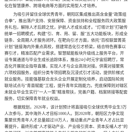
化在智慧康养、跨境电商等方面的实用型人才培养。
为吸引并留住全球优秀青年，朝阳区集成推出高含金量“政策组
合拳”，推出落户支持、安居保障、资金扶持和全程服务四大政策服
务礼包，解除人才后顾之忧，护航人才成长成才。“灯塔计划”打破传
统单一招聘模式，构建“引、育、用、留、服”五大功能板块，形成全
链条、全周期人才服务闭环。在靶向引才方面，依托“百校联盟菁英
计划”链接海内外重点高校，搭建常态化引才桥梁，结合特色赛事以
赛引才，精准匹配产业需求。智慧赋能板块升级线上服务平台，开
设专属通道与毕业生成长追踪体系，推出24小时元宇宙招聘厅，常
态化开展就业指导直播，实现人才与企业高效对接。供需对接聚焦
六项校园服务，组织分类专项招聘及沉浸式引才活动，提供阶梯式
就业服务。技能强基联合龙头企业开展定制化培养，启动国际轮岗
联培试点与“青苗赋能”工程，提升青年实践能力。兜底保障则对辖区
未就业毕业生实行“一人一策”精准帮扶，完善户籍、档案转接等配套
服务，切实保障青年就业权益。
根据规划，2026年，该计划预计将直接吸引全球优秀毕业生3万
人次参与，其中海外人才目标1000人。到2028年，朝阳区力争实现
集聚优秀青年人才总量超过10万人，推动重点产业青年人才占比显
著提升，最终形成“人才驱动产业、产业吸引资本、资本反哺人才”的