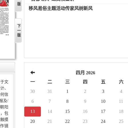
移风易俗主题活动传家风树新风
下一版
四月 2026
一
二
三
四
五
六
限于文
设计、
30
31
1
2
3
4
任何信
报及/
6
7
8
9
10
11
朝阳
13
14
15
16
17
18
的，包
、触摸
20
21
22
23
24
25
作镜