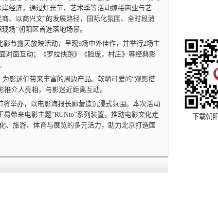
水岸经济，通过灯光节、艺术季等活动嫁接商业与艺
文促商、以商兴文”的发展路径，国际化氛围、全时段消
超现场”朝阳区首选落地场景。
北影节露天放映活动，呈现9场中外佳作，并举行2场主
面对面互动；《罗拉快跑》《脸庞，村庄》等经典影
。
，为影迷们带来丰富的周边产品。软萌可爱的“观影搭
观影推介人亮相，与影迷近距离互动。
报节将举办，以电影海报长廊营造沉浸式氛围。本次活动
王易带来电影主题“RUNto”系列装置，推动电影文化走
下载朝
化、旅游、体育与展览的多元活力，助力北京打造国