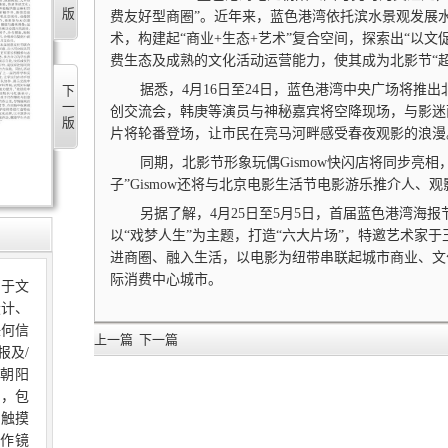
费友好型商圈”。近年来，蓝色港湾依托滨水景观发展
术，构建起“商业+生态+艺术”复合空间，探索出“以
费生态及成熟的文化活动运营能力，使其成为北影节“
据悉，4月16日至24日，蓝色港湾中央广场将推出
下一版
创交流会，韩庚等演员与神秘嘉宾将空降现场，与影迷
片将轮番登场，让市民在亮马河畔感受春夜观影的浪漫
同期，北影节形象玩偶Gismow快闪店将同步亮相
子”Gismow还将与北京电影生活节电影游乐推介人、
另据了解，4月25日至5月5日，首届蓝色港湾海
以“戏梦人生”为主题，打造“六大片场”，特邀艺术家于
进商圈、融入生活，以电影为纽带串联起城市商业、文
际消费中心城市。
限于文
设计、
任何信
上一篇
下一篇
报及/
朝阳
的，包
、触摸
作镜