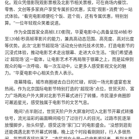
化。观众凭借影院观影票根及北影节相关票根，可在商场内餐饮、
零售、文创等多家商户享受专属折扣优惠，实现“观影+消费”的一站
式体验。“看完电影顺便吃个饭、逛个街，还有专属优惠，特别划
算。”一位年轻观众笑着说道。
作为全国首家全高帧LED影院，华夏电影中心具备呈现48帧/秒
至120帧/秒高帧率影片的能力，兼具高动态范围、高亮度、高对比度
等优势。此次“北影节超现场”活动充分依托技术优势，打造电影节的
沉浸式体验，推动电影艺术走出银幕、走进大众生活。“我们希望通
过‘超现场’这一载体，让电影艺术不再局限于银幕之上，而是延伸到
观众的每一次呼吸、每一次互动中，让更多人感受影视文化的魅
力。”华夏电影中心相关负责人表示。
夜幕降临，城市商圈褪去白日的忙碌，却因一场光影盛宴愈发
热闹。作为北京国际电影节特别打造的“超现场”点位，世贸天阶、富
力广场两处户外大屏对北影节开幕式进行了转播，市民漫步商圈即
可邂逅星光，感受独属于电影节的文艺气息。
晚间7点半刚过，世贸天阶户外大屏准时切入北影节开幕式转播
信号，流光溢彩的画面瞬间吸引了过往行人的目光。过路市民逐渐
放慢脚步，抬头仰望，感受这场“家门口”的电影盛会。“没想到逛街
还能偶遇北影节开幕式转播，晚上这个时段看刚刚好，行人多很热
闹，氛围感直接拉满了。”市民胡女士是一位电影爱好者，看到大屏