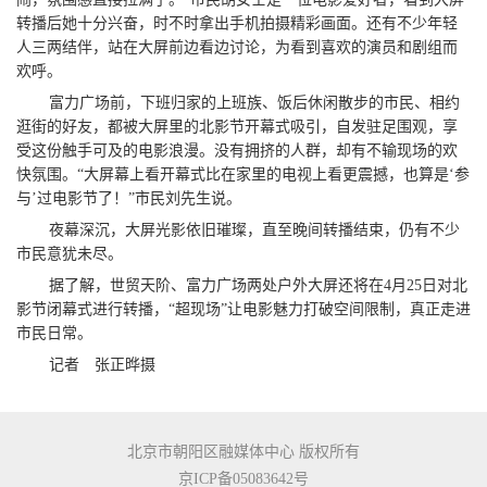
转播后她十分兴奋，时不时拿出手机拍摄精彩画面。还有不少年轻
人三两结伴，站在大屏前边看边讨论，为看到喜欢的演员和剧组而
欢呼。
富力广场前，下班归家的上班族、饭后休闲散步的市民、相约
逛街的好友，都被大屏里的北影节开幕式吸引，自发驻足围观，享
受这份触手可及的电影浪漫。没有拥挤的人群，却有不输现场的欢
快氛围。“大屏幕上看开幕式比在家里的电视上看更震撼，也算是‘参
与’过电影节了！”市民刘先生说。
夜幕深沉，大屏光影依旧璀璨，直至晚间转播结束，仍有不少
市民意犹未尽。
据了解，世贸天阶、富力广场两处户外大屏还将在4月25日对北
影节闭幕式进行转播，“超现场”让电影魅力打破空间限制，真正走进
市民日常。
记者 张正晔摄
北京市朝阳区融媒体中心 版权所有
京ICP备05083642号