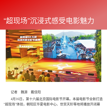
“超现场”沉浸式感受电影魅力
朝阳报
往期
2026年04月17日
显
示
与
下一篇
隐
藏
侧
边
栏
记者 魏源 戴佳阳
4月16日，第十六届北京国际电影节开幕。本届电影节全新打造
“超现场”体验，朝阳区华夏电影中心、世贸天阶等地将播放开闭幕