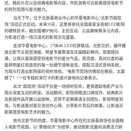
式、精彩片花以及经典电影等内容，市民游客可近距离感受电影节
的热烈氛围与星光魅力。
当天下午，位于北辰荟商业中心的华夏电影中心“北影节超现
场”活动正式启动。未来10天，这里将依托全国首家全高帧LED影院
的硬核技术，融合国潮IP快闪、主创互动、公益展映等多元内容，
为影迷打造一场沉浸式的影视文化盛宴。
走进华夏电影中心，17块4K LED巨屏联动、光影交织，循环播
放北影节主视觉海报、明星专属寄语及往届精彩瞬间，氛围感拉
满，让观众直观感受到电影节的星光气息。高亮度、高对比度的画
面将明星红毯造型的每一处细节清晰呈现，搭配沉浸式音响系统，
为观众打造出影院级的视听体验。“电影节现场仿佛就在眼前，太震
撼了！”一位专程赶来打卡的影迷兴奋地向记者表示。
此次“超现场”活动不仅是一场视听狂欢，更搭建起电影产业与
观众深度互动的桥梁。活动期间，影院将精选口碑佳作、经典影片
及新锐作品开展公益放映，还将不定期邀请主创团队、影视明星到
场，与影迷面对面交流创作心得、分享影片背后的故事，让影迷近
距离感受电影艺术的魅力。
依托北影节的热度，华夏电影中心所在的北辰荟商场也全面融
入电影节氛围，以“票根经济”为纽带，推动观影流量向消费活力转