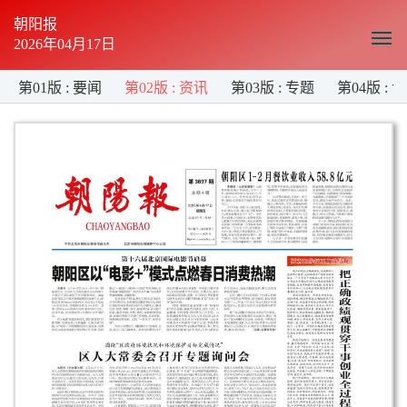
朝阳报
2026年04月17日
显
示
与
第01版 : 要闻
第02版 : 资讯
第03版 : 专题
第04版 : 
隐
藏
侧
边
栏