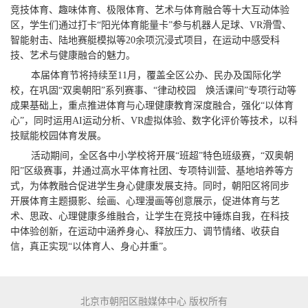
竞技体育、趣味体育、极限体育、艺术与体育融合等十大互动体验
区，学生们通过打卡“阳光体育能量卡”参与机器人足球、VR滑雪、
智能射击、陆地赛艇模拟等20余项沉浸式项目，在运动中感受科
技、艺术与健康融合的魅力。
本届体育节将持续至11月，覆盖全区公办、民办及国际化学
校，在巩固“双奥朝阳”系列赛事、“律动校园 焕活课间”专项行动等
成果基础上，重点推进体育与心理健康教育深度融合，强化“以体育
心”，同时运用AI运动分析、VR虚拟体验、数字化评价等技术，以科
技赋能校园体育发展。
活动期间，全区各中小学校将开展“班超”特色班级赛，“双奥朝
阳”区级赛事，并通过高水平体育社团、专项特训营、基地培养等方
式，为体教融合促进学生身心健康发展支持。同时，朝阳区将同步
开展体育主题摄影、绘画、心理漫画等创意展示，促进体育与艺
术、思政、心理健康多维融合，让学生在竞技中锤炼自我，在科技
中体验创新，在运动中涵养身心、释放压力、调节情绪、收获自
信，真正实现“以体育人、身心并重”。
北京市朝阳区融媒体中心 版权所有