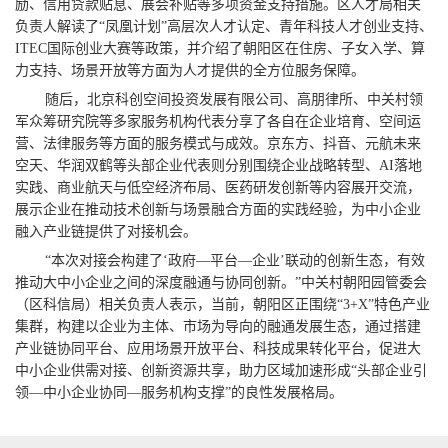
励、信用贷款贴息、展会补贴等多项资金支持措施。区人才局相关
负责人解读了“凤凰计划”高层次人才认定、青年科技人才创业支持、
ITEC国际创业大赛等政策，并介绍了朝阳区在住房、子女入学、算
力支持、场景开放等方面为人才提供的全方位服务保障。
随后，北京科创空间投资发展有限公司、高朋律所、中关村领
军众筹研究院等多家服务机构代表分享了各自在企业培育、空间运
营、法律服务等方面的服务模式与成效。京东方、抖音、元航未来
空天、华润双鹤等头部企业代表则分别围绕企业战略转型、AI落地
实践、商业航天与低空经济布局、医药研发创新等内容展开交流，
展示企业在推动技术创新与场景融合方面的实践经验，为中小企业
融入产业链提供了对接机会。
“本次对接会构建了‘政府—平台—企业’联动的创新生态，有效
推动大中小企业之间的深度融通与协同创新。”中关村朝阳园管委会
（区科信局）相关负责人表示，当前，朝阳区正围绕“3+X”特色产业
集群，构建以企业为主体、市场为导向的融通发展生态，通过搭建
产业链协同平台、应用场景开放平台、科技成果转化平台，促进大
中小企业供需对接、创新资源共享，助力区域加速形成“头部企业引
领—中小企业协同—服务机构支撑”的良性发展格局。