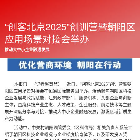
“创客北京2025”创训营暨朝阳区
朝阳报
往期
2025年12月03日
显
应用场景对接会举办
示
与
上一篇
下一篇
隐
推动大中小企业融通发展
藏
侧
边
栏
本报讯 （记者赵慧慧） 近日，“创客北京2025”创训营暨朝
阳区应用场景对接会在恒通国际商务园举办。活动聚焦朝阳区科技
企业发展与政策赋能，汇聚政府部门、服务机构、头部企业与创新
主体，围绕科技产业生态、人才政策、企业服务、前沿技术等主题
展开深度分享与对接，推动大中小企业融通发展，激发区域新质生
产力动能。
活动中，中关村朝阳园管委会（区科信局）相关负责人系统介
绍了朝阳区科技企业概况与企业梯度培育体系，以及研发投入奖