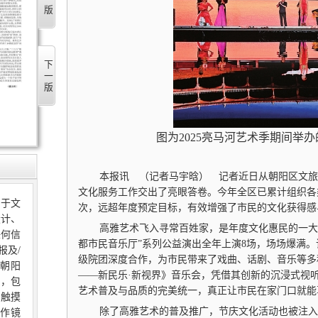
下一版
图为2025亮马河艺术季期间举
本报讯 （记者马宇晗） 记者近日从朝阳区文旅局
文化服务工作交出了亮眼答卷。今年全区已累计组织各类公
限于文
次，远超年度预定目标，有效增强了市民的文化获得感
设计、
高雅艺术飞入寻常百姓家，是年度文化惠民的一大
任何信
都市民音乐厅”系列公益演出全年上演8场，场场爆满
报及/
级院团深度合作，为市民带来了戏曲、话剧、音乐等多
朝阳
——新民乐·新视界》音乐会，凭借其创新的沉浸式视
的，包
艺术普及与品质的完美统一，真正让市民在家门口就能
、触摸
除了高雅艺术的普及推广，节庆文化活动也被注入
作镜