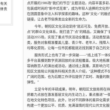
点开展的1986场“我们的节日”主题活动，内容丰富
向有关
包装成时尚的“新中式花束”，成为年轻人追捧的文化符
律责
在团圆意象中注入科学探索的趣味。这种“文化+”的
链接，让古老节俗焕发出全新的生命力。
今年，朝阳区文化活动坚持“就近可及、免费开放、
点”的群众文化体系，既打造了“点”的精品，又确保了“
活动2055场，实现了重点节庆活动全覆盖，活动类型
类，服务对象精准覆盖儿童、青少年、老年人、残障人
均等化原则，让每一位市民都能就近找到属于自己的文
服务形式上也有了进一步突破——“线上线下一体化
多平台直播到数字资源回放的全流程覆盖，极大地拓展
容纳数百人的演出或活动，通过线上直播，其影响力可
阳区文旅局公共服务科相关负责人介绍，“这种模式不
广阔的范围，也为后期工作评估提供了实时、海量的数
弹性。”
立足今年的丰硕成果，明年，朝阳区文旅局将在持续
把着力点放在激发基层文化内生动力上，重点推进“一街
在地文化特色项目。此外，针对不同群体的差异化需求，
构建一个更加公平、优质、充满温情的现代公共文化服