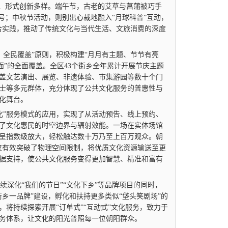
多彩、形式创新多样。端午节，古老的艾草与菖蒲被巧手
号；中秋节活动，则别出心裁地融入“月球科普”互动，
融合实践，推动了传统文化与当代生活、文旅消费的深度
全民覆盖”原则，积极构建“月月有主题、节节有亮
面”的全面覆盖。全区43个街乡全年累计开展节庆主题
涵盖文艺演出、展览、非遗体验、市集游园等数十个门
士等多元群体，充分体现了公共文化服务的普惠性与
化舞台。
”服务模式的应用，实现了从活动预告、线上预约、
了文化惠民的时空边界与辐射效能。一场在实体场馆
呈指数级放大，轻松触达数十万乃至上百万观众。朝
仅有效突破了物理空间限制，将优质文化资源输送至更
据支持，使公共文化服务变得更加智慧、精准和富有
深化“我们的节日”“文化下乡”等品牌项目的同时，
乡一品牌”建设，孵化和扶持更多类似“垡头笑剧场”的
将持续探索开展“订单式”“互动式”文化服务，致力于
务体系，让文化的阳光普照每一位朝阳群众。