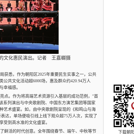
办的文化惠民演出。记者 王嘉樾摄
获悉，作为朝阳区2025年重要民生实事之一，公共
共文化活动超6000场，惠及群众约420.94万人
与幸福感。
亮点。作为将高端艺术资源引入基层的成功范例，“首
。该系列演出与中央歌剧院、中国东方演艺集团等国家
种艺术盛宴。如，由中央歌剧院呈现的《和鸣山与海
听表达，单场便吸引线上线下观众超75万人次，实现了
享受到高水准的文化盛宴。
了鲜活的时代创意。全年围绕春节、端午、中秋等节
下载朝