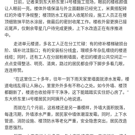
日前，记者来到东大桥东里14号楼施工现场，眼前的楼栋颜值
让人眼前一亮。楼体外墙保温与外立面翻新已经完工，米黄搭配砖
红的外墙干净规整；楼顶防水工程进入收尾阶段，施工人员正在楼
顶细致抹平防水涂层，做最后的密封收尾工作。楼栋外窗更换已接
近尾声，仅剩余零星几户待完成更换，上下水改造正在有序推进
中。
走进单元楼道，多名工人正在分工忙碌：有的修补楼梯破损台
阶、填补坑洼豁口；有的安装标分线盒，理顺多年杂乱缠绕的楼道
线缆；同时，还有工人在分层粉刷墙面，老旧的楼道公共空间正一
点点变得整洁、明亮、清爽，路过的居民都会停下脚步多看几眼，
连连称赞。
“在这里住二十多年，往年一到下雨天家里墙面就渗水发霉，楼
道电线乱得让人揪心，里里外外多有不称心之处。如今外墙、楼顶
都翻新了，楼道也收拾得干干净净，这下能踏踏实实住舒心房了。”
东大桥东里14号楼居民刘阿姨开心地说道。
而就在几个月前，这栋楼还是另一番模样，外墙大面积脱落，
每逢汛期，外墙渗水严重，居民家中墙体潮湿发霉。同时，上下水
管道、消防设施、楼顶防水等老化严重，安全隐患突出，居民改造
意愿强烈。