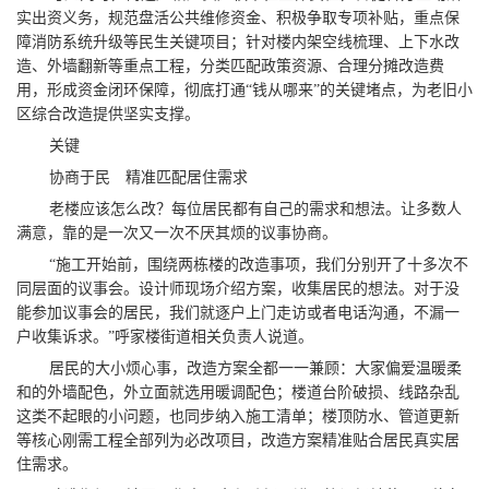
实出资义务，规范盘活公共维修资金、积极争取专项补贴，重点保
障消防系统升级等民生关键项目；针对楼内架空线梳理、上下水改
造、外墙翻新等重点工程，分类匹配政策资源、合理分摊改造费
用，形成资金闭环保障，彻底打通“钱从哪来”的关键堵点，为老旧小
区综合改造提供坚实支撑。
关键
协商于民 精准匹配居住需求
老楼应该怎么改？每位居民都有自己的需求和想法。让多数人
满意，靠的是一次又一次不厌其烦的议事协商。
“施工开始前，围绕两栋楼的改造事项，我们分别开了十多次不
同层面的议事会。设计师现场介绍方案，收集居民的想法。对于没
能参加议事会的居民，我们就逐户上门走访或者电话沟通，不漏一
户收集诉求。”呼家楼街道相关负责人说道。
居民的大小烦心事，改造方案全都一一兼顾：大家偏爱温暖柔
和的外墙配色，外立面就选用暖调配色；楼道台阶破损、线路杂乱
这类不起眼的小问题，也同步纳入施工清单；楼顶防水、管道更新
等核心刚需工程全部列为必改项目，改造方案精准贴合居民真实居
住需求。