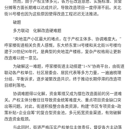
然而，由于产权主体多元，各方在改造意愿、实施标准、资金
分摊等方面长期难以达成共识，导致改造项目一度停滞不前。关北
街16号楼也因为这些原因使得改造工程迟迟无法推进。
破题
多方联动 化解改造硬难题
“央地混产小区最大的堵点，在于产权主体多、协调难度大。”
呼家楼街道相关负责人感慨，东大桥东里14号楼和关北街16号楼均
建于20世纪90年代，是典型的央地混产楼栋，复杂产权格局让更新
改造难以统一意见。
为破解这一难题，呼家楼街道主动搭建“1+N”协商平台，由街道
联动各产权单位、社区居委会、居民代表等多方力量，一遍遍梳理
分歧、平衡诉求，逐步凝聚改造共识，终于推动长期停滞的改造项
目顺利落地。
协调难题得以化解，资金筹措又成为摆在改造面前的另一道难
关。产权主体分散往往导致资金统筹难度大、重点项目资金缺口突
出等问题。对此，街道积极整合各类资源，构建“市区专项资金+政
策补贴+企业自筹”的复合型资金池，多元拓宽资金渠道，有效破解
改造资金瓶颈。
与此同时，街道严格压实产权单位主体责任，督促各方主动落