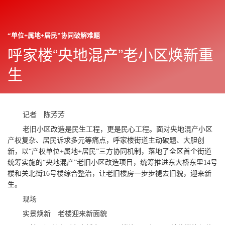
“单位+属地+居民”协同破解难题
朝阳报
往期
呼家楼“央地混产”老小区焕新重
2026年07月08日
显
示
生
与
下一篇
隐
藏
侧
边
记者 陈芳芳
栏
老旧小区改造是民生工程，更是民心工程。面对央地混产小区
产权复杂、居民诉求多元等痛点，呼家楼街道主动破题、大胆创
新，以“产权单位+属地+居民”三方协同机制，落地了全区首个街道
统筹实施的“央地混产”老旧小区改造项目，统筹推进东大桥东里14号
楼和关北街16号楼综合整治，让老旧楼房一步步褪去旧貌，迎来新
生。
现场
实景焕新 老楼迎来新面貌