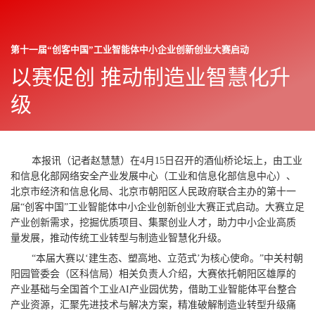
第十一届“创客中国”工业智能体中小企业创新创业大赛启动
朝阳报
往期
以赛促创 推动制造业智慧化升
2026年04月17日
显
示
级
与
上一篇
下一篇
隐
藏
侧
边
本报讯（记者赵慧慧）在4月15日召开的酒仙桥论坛上，由工业
栏
和信息化部网络安全产业发展中心（工业和信息化部信息中心）、
北京市经济和信息化局、北京市朝阳区人民政府联合主办的第十一
届“创客中国”工业智能体中小企业创新创业大赛正式启动。大赛立足
产业创新需求，挖掘优质项目、集聚创业人才，助力中小企业高质
量发展，推动传统工业转型与制造业智慧化升级。
“本届大赛以‘建生态、塑高地、立范式’为核心使命。”中关村朝
阳园管委会（区科信局）相关负责人介绍，大赛依托朝阳区雄厚的
产业基础与全国首个工业AI产业园优势，借助工业智能体平台整合
产业资源，汇聚先进技术与解决方案，精准破解制造业转型升级痛