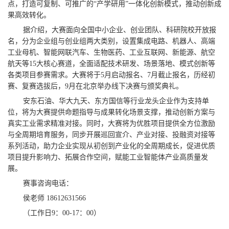
点，打造可复制、可推广的“产学研用”一体化创新模式，推动创新成
果高效转化。
据介绍，大赛面向全国中小企业、创业团队、科研院校开放报
名，分为企业组与创业组两大类别，设置集成电路、机器人、高端
工业母机、智能网联汽车、生物医药、工业互联网、新能源、航空
航天等15大核心赛道，全面适配技术研发、场景落地、模式创新等
各类项目参赛需求。大赛将于5月启动报名、7月截止报名，历经初
赛、复赛选拔后，9月在北京举办线下决赛与颁奖典礼。
安东石油、华大九天、东方国信等行业龙头企业作为支持单
位，将为大赛提供命题指导与成果转化场景支撑，推动创新方案与
真实工业需求精准对接。同时，大赛将为优胜项目提供全方位激励
与全周期培育服务，同步开展巡回宣介、产业对接、投融资对接等
系列活动，助力企业实现从初创到产业化的全周期成长，促进优质
项目提升影响力、拓展合作空间，赋能工业智能体产业高质量发
展。
赛事咨询电话：
侯老师 18612631566
（工作日9：00-17：00）