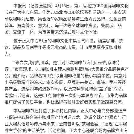
本报讯（记者张慧娇）4月15日，第四届北京CBD国际咖啡文化
节在正大中心启幕。作为2026北京CBD论坛系列活动之一，本次活
动以咖啡为纽带，集合近50家精品咖啡与生活方式品牌，汇聚云南
普洱、海南侨乡、意大利、乌干达等全球咖啡资源，集展示、品
鉴、交流于一体，为市民带来沉浸式咖啡文化体验。
位于正大中心B1层的咖啡文化市集香气四溢，涵盖咖啡、茶
饮、甜品及原创手作等多元业态的市集，让市民尽享多元咖啡魅
力。
“来尝尝我们的冷萃，是针对此次咖啡节专门带来的京味特
调。”市集现场，0.1克咖啡主理人南鹏热情地向大家推介品牌特色产
品。他介绍，品牌名“0.1克”取自咖啡称量的最小精度单位，寓意对
出品极致精准的追求。本次参展，品牌带来美式、拿铁、手冲等经
典产品，连续四年的爆款Dirty，以及京味创意特调“盖了帽”冷萃。
南鹏告诉记者，这是0.1克咖啡第三次参与本届咖啡节，市集为品牌
推广提供了优质平台，也让品牌与咖啡爱好者实现了近距离交流。
本届咖啡节还打造了多项特色内容，正大中心与商务部流通产
业促进中心联合举办咖啡原产地对话沙龙，邀请全球产地嘉宾与行
业大咖共话咖啡传承与未来；云南普洱以“茶咖会客厅”展现“左手咖
啡右手茶”的生活美学。活动期间，正大中心还联合场内品牌推出专