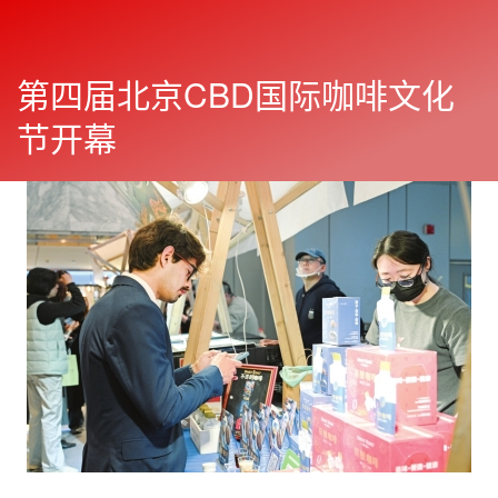
第四届北京CBD国际咖啡文化
朝阳报
往期
2026年04月17日
显
节开幕
示
与
上一篇
下一篇
隐
藏
侧
边
栏