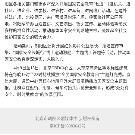
阳区各相关部门和街乡将深入开展国家安全教育“七进”（进机关、进
社区、进企业、进学校、进农村、进军营、进网络）活动。在建外
普法广场、北投奥园、来广营润泽悦溪广场、呼家楼社区公园等
地，将陆续举办百姓宣讲、文艺演出、街头宣传、互动体验等形式
多样的群众性活动，推动总体国家安全观落地生根，凝聚起全社会
维护国家安全的强大合力。
活动期间，朝阳区还将开展红色影片公益展映、法治宣传市
集、“国家安全长城行”线上运动激励、主题线上答题等活动，推动国
家安全教育走深走实、入脑入心。
4月9日至15日，北京CBD中心区、大望京商务区等地标性建筑
将在每晚19时至22时持续播放“全民国家安全教育日”主题灯光秀。京
信大厦、通盈中心等核心地段户外大屏将滚动播放国家安全主题海
报，让群众在逛街、用餐、候车时抬头即见安全知识，形成“处处有
安全、时时受教育”的浓厚氛围。
北京市朝阳区融媒体中心 版权所有
京ICP备05083642号