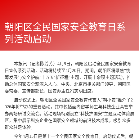
朝阳区全民国家安全教育日系
朝阳报
往期
2026年04月10日
显
列活动启动
示
与
上一篇
下一篇
隐
藏
侧
本报讯（记者陈芳芳）4月9日，朝阳区启动全民国家安全教育
边
日宣传系列活动，活动将持续至4月20日。期间，朝阳区将聚焦“统
栏
筹发展与安全护航‘十五五’新征程”主题，开展十余项主题活动，推
动总体国家安全观深入人心。中央、北京市相关部门领导，朝阳区
委常委、宣传部部长、国安办主任冯志明出席。
启动仪式上，朝阳区全民国家安全教育代言人“朝小安”推介了2
026年将举办的重要活动，其中包括面向留学师生与科技企业高管举
办两场研讨交流会。活动现场特别设立“科技护国安”主题互动体验展
区，集中展示科技企业在国家安全领域的前沿技术成果，吸引众多
群众驻足体验。
今年4月15日是第十一个全民国家安全教育日。启动仪式后，朝