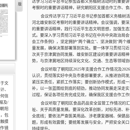
达学习习近平总书记参加首都义务植树活动时的重要讲
考察时的重要讲话精神，研究朝阳区支援合作工作、食
会议传达学习了习近平总书记参加首都义务植树活
河北雄安新区考察时的重要讲话精神。会议强调，要深
的重要讲话精神，践行习近平生态文明思想，加强生态
式。要深入学习贯彻习近平总书记在中共中央政治局会
会工作条例》，坚定拥护“两个确立”、坚决做到“两个
量发展，确保决策部署落到实处。要一体学习贯彻习近
次关于京津冀协同发展、雄安新区建设的重要讲话精神
势，与京津冀地区持续深化文化、交通、生态等领域协
会议听取了朝阳区2025年支援合作工作情况及20
认识，贯彻落实好中央及市委部署要求，从推进协同发
紧压实责任，紧抓工作落实；要创新协作模式，形成一
限于文
补，以一张蓝图绘到底的韧劲，推动协同发展走深走实
设计、
过程，保证各项任务完成见效，确保我区支援合作工作
任何信
报及/
会议听取了朝阳区食品药品安全监管工作情况的汇
朝阳
祉、关乎高质量发展。要深化改革创新，对标先进、补
的，包
全底线；要依法严查医美用品、涉老康复器械、保健品
、触摸
题，形成有效震慑；要统筹发展与安全，严把安全关口
作镜
持续提升。