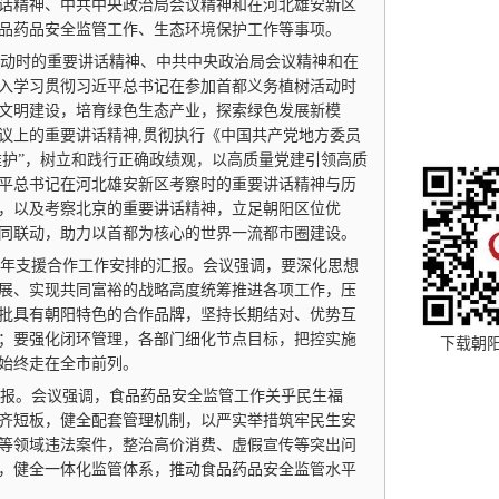
话精神、中共中央政治局会议精神和在河北雄安新区
品药品安全监管工作、生态环境保护工作等事项。
动时的重要讲话精神、中共中央政治局会议精神和在
入学习贯彻习近平总书记在参加首都义务植树活动时
文明建设，培育绿色生态产业，探索绿色发展新模
议上的重要讲话精神,贯彻执行《中国共产党地方委员
维护”，树立和践行正确政绩观，以高质量党建引领高质
平总书记在河北雄安新区考察时的重要讲话精神与历
，以及考察北京的重要讲话精神，立足朝阳区位优
同联动，助力以首都为核心的世界一流都市圈建设。
26年支援合作工作安排的汇报。会议强调，要深化思想
展、实现共同富裕的战略高度统筹推进各项工作，压
批具有朝阳特色的合作品牌，坚持长期结对、优势互
；要强化闭环管理，各部门细化节点目标，把控实施
下载朝
始终走在全市前列。
报。会议强调，食品药品安全监管工作关乎民生福
齐短板，健全配套管理机制，以严实举措筑牢民生安
等领域违法案件，整治高价消费、虚假宣传等突出问
，健全一体化监管体系，推动食品药品安全监管水平