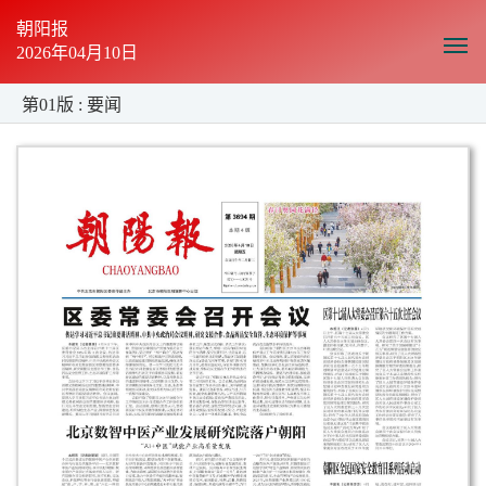
朝阳报
2026年04月10日
显
示
与
第01版 : 要闻
隐
藏
第02-03版 : 扎实推进中国式现代化的朝阳实践
侧
边
第04版 : 资讯
栏